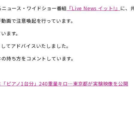
るニュース・ワイドショー番組
『Live News イット!』
に、
が動画で注意喚起を行っています。
ています。
としてアドバイスいたしました。
傘の持ち方をコメントしています。
「ピアノ1台分」240重量キロ…東京都が実験映像を公開