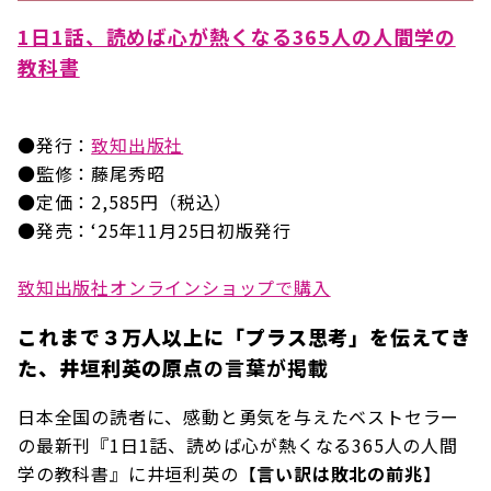
1日1話、読めば心が熱くなる365人の人間学の
教科書
●発行：
致知出版社
●監修：藤尾秀昭
●定価：2,585円（税込）
●発売：‘25年11月25日初版発行
致知出版社オンラインショップで購入
これまで３万人以上に「プラス思考」を伝えてき
た、井垣利英の原点
の言葉が掲載
日本全国の読者に、感動と勇気を与えたベストセラー
の最新刊『1日1話、読めば心が熱くなる365人の人間
学の教科書』に井垣利英の【
言い訳は敗北の前兆
】