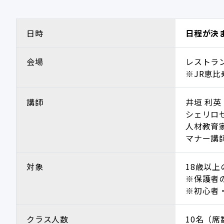
日時
日程が決
会場
レストラ
※JR恵
講師
井垣 利英
シェリロ
人材教育
マナー講
対象
18歳以上
※保護者
※初心者
クラス人数
10名（