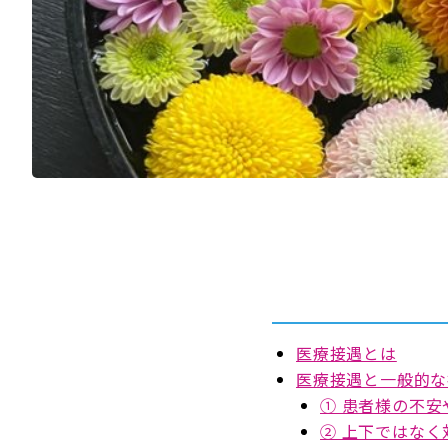
医療接遇とは
医療接遇と一般的な
① 患者様の不
② 上下ではな