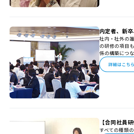
内定者、新卒
社内・社外の
の研修の項目
係の構築につ
詳細はこち
【合同社員研
すべての種類の