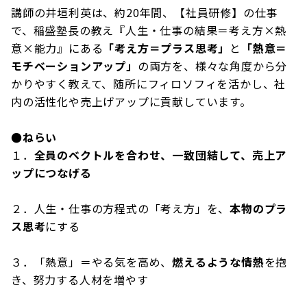
講師の井垣利英は、約20年間、【社員研修】の仕事
で、稲盛塾長の教え『人生・仕事の結果＝考え方×熱
意×能力』にある
「考え方＝プラス思考」
と
「熱意＝
モチベーションアップ」
の両方を、様々な角度から分
かりやすく教えて、随所にフィロソフィを活かし、社
内の活性化や売上げアップに貢献しています。
●ねらい
１．
全員のベクトルを合わせ、一致団結して、
売上ア
ップ
につなげる
２．人生・仕事の方程式の「考え方」を、
本物のプラ
ス思考
にする
３．「熱意」＝やる気を高め、
燃えるような情熱
を抱
き、努力する人材を増やす