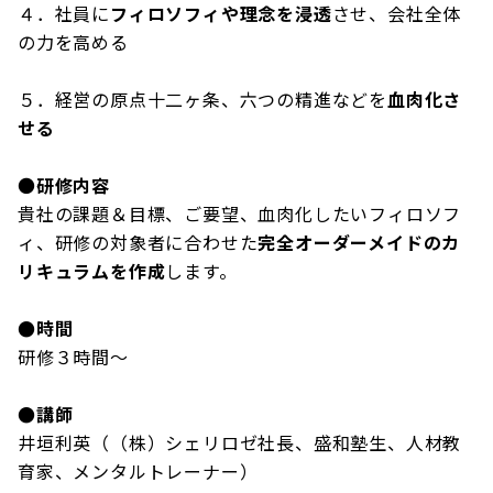
４．社員に
フィロソフィや
理念を浸透
させ、会社全体
の力を高める
５．経営の原点十二ヶ条、六つの精進などを
血肉化さ
せる
●
研修内容
貴社の課題＆目標、ご要望、血肉化したいフィロソフ
ィ、研修の対象者に合わせた
完全オーダーメイドのカ
リキュラムを作成
します。
●時間
研修３時間～
●講師
井垣利英（（株）シェリロゼ社長、盛和塾生、人材教
育家、メンタルトレーナー）