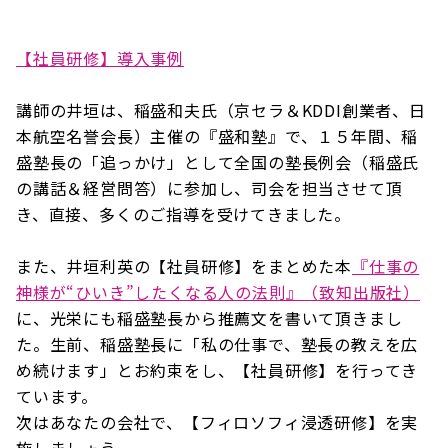
【
社員研修】導入事例
講師の井垣は、稲盛和夫氏（京セラ＆KDDI創業者、日
本航空名誉会長）主催の『盛和塾』で、１５年間、稲
盛塾長の「追っかけ」として全国の塾長例会（稲盛氏
の講話＆経営問答）に参加し、司会を担当させて頂
き、直接、多くのご指導を受けてきました。
また、井垣利英の【社員研修】をまとめた本
『仕事の
神様が“ひいき”したくなる人の法則』（致知出版社）
に、光栄にも稲盛塾長から推薦文を書いて頂きまし
た。生前、稲盛塾長に「私の仕事で、塾長の教えを広
め続けます」とお約束をし、【社員研修】を行ってき
ています。
次はあなたの会社で、【フィロソフィ浸透研修】を実
施しましょう。